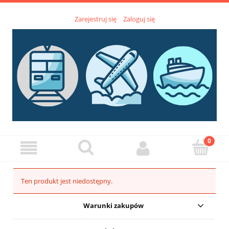
Zarejestruj się
Zaloguj się
Ten produkt jest niedostępny.
Warunki zakupów