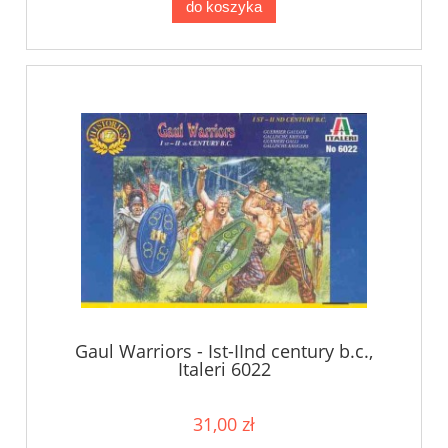
do koszyka
Gaul Warriors - Ist-IInd century b.c.,
Italeri 6022
31,00 zł