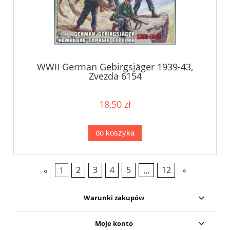
WWII German Gebirgsjäger 1939-43,
Zvezda 6154
18,50 zł
do koszyka
«
1
2
3
4
5
...
12
»
Warunki zakupów
Moje konto