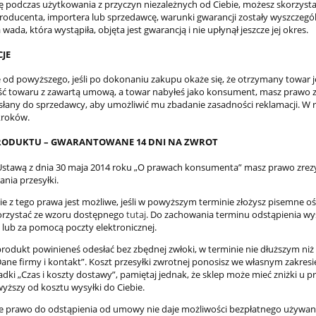
ię podczas użytkowania z przyczyn niezależnych od Ciebie, możesz skorzysta
producenta, importera lub sprzedawcę, warunki gwarancji zostały wyszczeg
wada, która wystąpiła, objęta jest gwarancją i nie upłynął jeszcze jej okres.
JE
e od powyższego, jeśli po dokonaniu zakupu okaże się, że otrzymany towar je
ć towaru z zawartą umową, a towar nabyłeś jako konsument, masz prawo zł
słany do sprzedawcy, aby umożliwić mu zbadanie zasadności reklamacji. W ra
kroków.
RODUKTU – GWARANTOWANE 14 DNI NA ZWROT
Ustawą z dnia 30 maja 2014 roku „O prawach konsumenta” masz prawo zrez
nia przesyłki.
ie z tego prawa jest możliwe, jeśli w powyższym terminie złożysz pisemne 
orzystać ze wzoru dostępnego
tutaj
. Do zachowania terminu odstąpienia wy
 lub za pomocą poczty elektronicznej.
rodukt powinieneś odesłać bez zbędnej zwłoki, w terminie nie dłuższym niż
Dane firmy i kontakt”. Koszt przesyłki zwrotnej ponosisz we własnym zakresi
ładki „Czas i koszty dostawy”, pamiętaj jednak, że sklep może mieć zniżki 
yższy od kosztu wysyłki do Ciebie.
że prawo do odstąpienia od umowy nie daje możliwości bezpłatnego używania