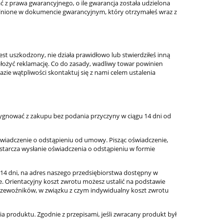
ć z prawa gwarancyjnego, o ile gwarancja została udzielona
ólnione w dokumencie gwarancyjnym, który otrzymałeś wraz z
st uszkodzony, nie działa prawidłowo lub stwierdziłeś inną
ożyć reklamację. Co do zasady, wadliwy towar powinien
zie wątpliwości skontaktuj się z nami celem ustalenia
ygnować z zakupu bez podania przyczyny w ciągu 14 dni od
oświadczenie o odstąpieniu od umowy. Pisząc oświadczenie,
starcza wysłanie oświadczenia o odstąpieniu w formie
 14 dni, na adres naszego przedsiębiorstwa dostępny w
e. Orientacyjny koszt zwrotu możesz ustalić na podstawie
u przewoźników, w związku z czym indywidualny koszt zwrotu
 produktu. Zgodnie z przepisami, jeśli zwracany produkt był