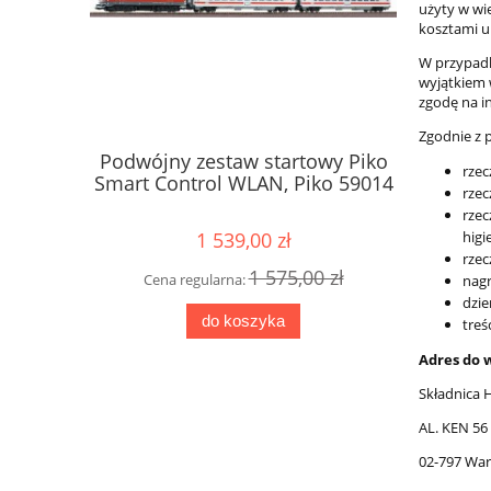
użyty w wi
kosztami um
W przypadk
wyjątkiem 
zgodę na i
Zgodnie z 
Podwójny zestaw startowy Piko
Lokomoty
rze
Smart Control WLAN, Piko 59014
003 PKP 
rzec
rzec
1 539,00 zł
higi
rzec
1 575,00 zł
Cena regularna:
Cena
nagr
dzie
do koszyka
treś
Adres do 
Składnica 
AL. KEN 56
02-797 Wa