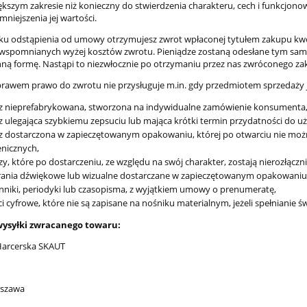
ększym zakresie niż konieczny do stwierdzenia charakteru, cech i funkcjon
niejszenia jej wartości.
u odstąpienia od umowy otrzymujesz zwrot wpłaconej tytułem zakupu kwot
wspomnianych wyżej kosztów zwrotu. Pieniądze zostaną odesłane tym sam
nną formę. Nastąpi to niezwłocznie po otrzymaniu przez nas zwróconego za
prawem prawo do zwrotu nie przysługuje m.in. gdy przedmiotem sprzedaży j
wa elektryczna EU44-
Elektryczny zespół trakcyjn
cz nieprefabrykowana, stworzona na indywidualne zamówienie konsumenta
Intercity, Piko 21615
EN57-1022 Przewozy regiona
z ulegająca szybkiemu zepsuciu lub mająca krótki termin przydatności do uż
z dźwiękiem, Piko 51457
z dostarczona w zapieczętowanym opakowaniu, której po otwarciu nie moż
814,90 zł
2 309,00 zł
enicznych,
zy, które po dostarczeniu, ze względu na swój charakter, zostają nierozłączn
855,00 zł
2 425,00 zł
 regularna:
Cena regularna:
ania dźwiękowe lub wizualne dostarczane w zapieczętowanym opakowaniu, j
nniki, periodyki lub czasopisma, z wyjątkiem umowy o prenumeratę,
do koszyka
do koszyka
ci cyfrowe, które nie są zapisane na nośniku materialnym, jeżeli spełnianie
wysyłki zwracanego towaru:
Harcerska SKAUT
rszawa