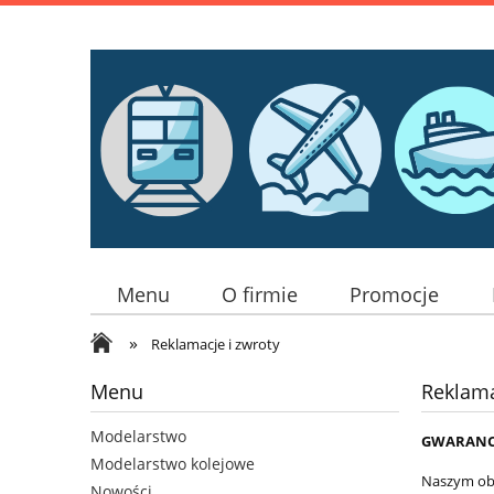
Menu
O firmie
Promocje
»
Reklamacje i zwroty
Menu
Reklama
Modelarstwo
GWARANC
Modelarstwo kolejowe
Naszym obo
Nowości