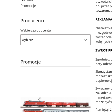
uszkodzi s
Promocje
np. przez 
towarem, a 
REKLAMAC
Producenci
Niezależni
Wybierz producenta
niezgodnoś
zostać ode
kolejnych 
ZWROT P
Zgodnie z 
Promocje
daty odebra
Skorzystan
możesz sk
papierowej
Zwracany p
zakładce „
naszej zak
może być w
Pamiętaj, 