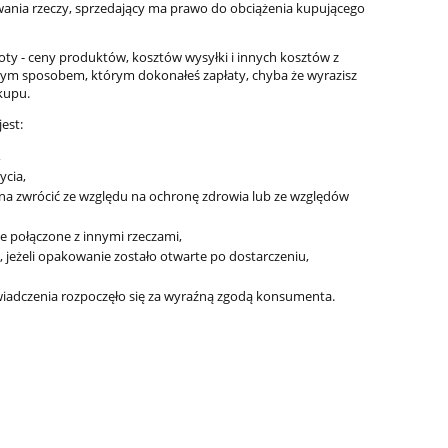
owania rzeczy, sprzedający ma prawo do obciążenia kupującego
y - ceny produktów, kosztów wysyłki i innych kosztów z
ym sposobem, którym dokonałeś zapłaty, chyba że wyrazisz
kupu.
est:
y
Łodzie - 3 modele, Eitech C20
Lokomotywa ele
,
lne
003 PKP Interci
ycia,
Piko 
na zwrócić ze względu na ochronę zdrowia lub ze względów
120,00 zł
1 343
ie połączone z innymi rzeczami,
138,00 zł
Cena regularna:
Cena regularna
eżeli opakowanie zostało otwarte po dostarczeniu,
do koszyka
do ko
 świadczenia rozpoczęło się za wyraźną zgodą konsumenta.