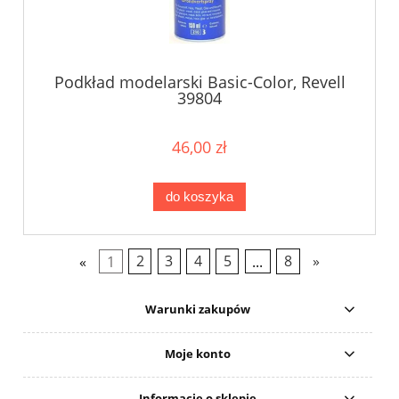
Podkład modelarski Basic-Color, Revell
39804
46,00 zł
do koszyka
«
1
2
3
4
5
...
8
»
Warunki zakupów
Moje konto
Informacje o sklepie