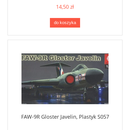
14,50 zł
do koszyka
FAW-9R Gloster Javelin, Plastyk S057