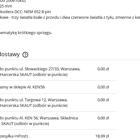
(od 2006 roku)
225 mm
kodera DCC: NEM 652 8-pin
łowe - trzy światła białe z przodu i dwa czerwone światła z tyłu, zmienne z k
.
nematykę krótkiego sprzęgu.
 dostawy
o punktu ul. Słowackiego 27/33, Warszawa,
0,00 zł
Cena nie zawiera ewentualnych kosztów
 Harcerska SKAUT
(odbiór w punkcie)
płatności
asny w sklepie Al. KEN56
0,00 zł
o punktu ul. Targowa 12, Warszawa,
0,00 zł
 Harcerska SKAUT
(odbiór w punkcie)
o punktu Al. KEN 56, Warszawa, Składnica
0,00 zł
a SKAUT
(odbiór w punkcie)
zesyłka InPost)
18,99 zł