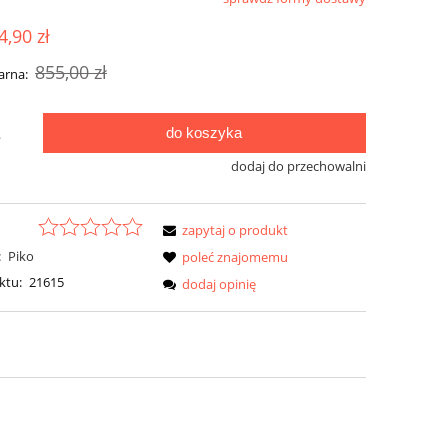
ualnych kosztów
4,90 zł
855,00 zł
arna:
do koszyka
.
dodaj do przechowalni
zapytaj o produkt
:
Piko
poleć znajomemu
ktu:
21615
dodaj opinię