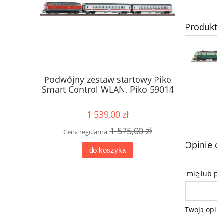
Produk
Podwójny zestaw startowy Piko
Lokomoty
Smart Control WLAN, Piko 59014
003 PKP 
1 539,00 zł
1 575,00 zł
Cena regularna:
Cena
Opinie 
do koszyka
Imię lub 
Twoja opi