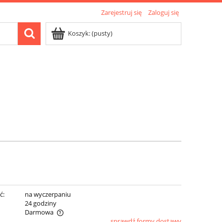
Zarejestruj się
Zaloguj się
Koszyk:
(pusty)
ć:
na wyczerpaniu
:
24 godziny
Darmowa
sprawdź formy dostawy