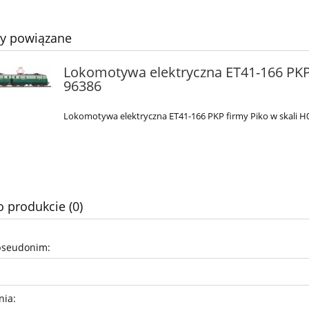
ty powiązane
Lokomotywa elektryczna ET41-166 PKP
96386
wa elektryczna EU44-
Elektryczny zespół trakcyjn
Lokomotywa elektryczna ET41-166 PKP firmy Piko w skali H
Intercity, Piko 21615
EN57-1022 Przewozy regiona
z dźwiękiem, Piko 51457
814,90 zł
2 309,00 zł
855,00 zł
2 425,00 zł
 regularna:
Cena regularna:
o produkcie (0)
do koszyka
do koszyka
pseudonim:
nia: