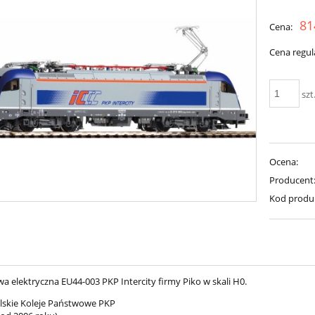
Cena nie zawiera ewent
81
Cena:
płatności
Cena regul
szt
Ocena:
Producent
Kod produ
 elektryczna EU44-003 PKP Intercity firmy Piko w skali H0.
olskie Koleje Państwowe PKP