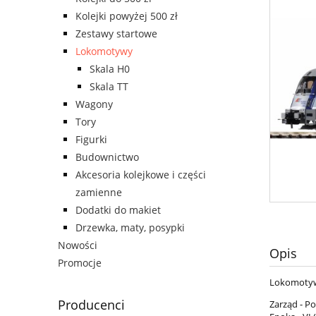
Kolejki powyżej 500 zł
Zestawy startowe
Lokomotywy
Skala H0
Skala TT
Wagony
Tory
Figurki
Budownictwo
Akcesoria kolejkowe i części
zamienne
Dodatki do makiet
Drzewka, maty, posypki
Nowości
Opis
Promocje
Lokomotywa
Producenci
Zarząd - P