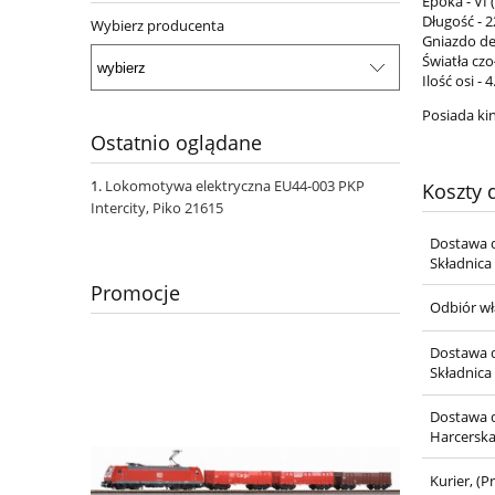
Epoka - VI 
Długość - 
Wybierz producenta
Gniazdo de
Światła czo
Ilość osi - 4
Posiada ki
Ostatnio oglądane
Lokomotywa elektryczna EU44-003 PKP
Koszty
Intercity, Piko 21615
Dostawa d
Składnica
Promocje
Odbiór wł
Dostawa d
Składnica
Dostawa d
Harcersk
Kurier,
(Pr