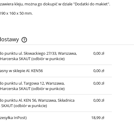
 zawiera kleju, można go dokupić w dziale "Dodatki do makiet".
190 x 160 x 50 mm.
 dostawy
o punktu ul. Słowackiego 27/33, Warszawa,
0,00 zł
Cena nie zawiera ewentualnych kosztów
 Harcerska SKAUT
(odbiór w punkcie)
płatności
asny w sklepie Al. KEN56
0,00 zł
o punktu ul. Targowa 12, Warszawa,
0,00 zł
 Harcerska SKAUT
(odbiór w punkcie)
o punktu Al. KEN 56, Warszawa, Składnica
0,00 zł
a SKAUT
(odbiór w punkcie)
zesyłka InPost)
18,99 zł