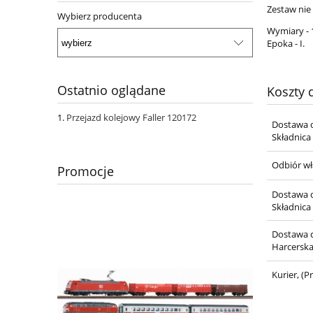
Zestaw nie
Wybierz producenta
Wymiary - 
Epoka - I.
Ostatnio oglądane
Koszty
Przejazd kolejowy Faller 120172
Dostawa d
Składnica
Odbiór wł
Promocje
Dostawa d
Składnica
Dostawa d
Harcersk
Kurier,
(Pr