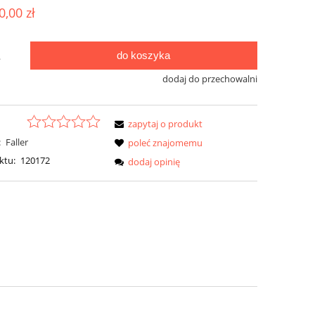
ualnych kosztów
0,00 zł
do koszyka
.
dodaj do przechowalni
zapytaj o produkt
:
Faller
poleć znajomemu
ktu:
120172
dodaj opinię