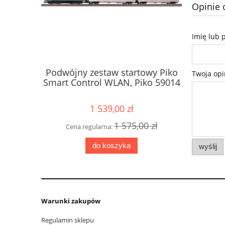
Opinie 
Imię lub 
Podwójny zestaw startowy Piko
Lokomoty
Twoja opi
Smart Control WLAN, Piko 59014
003 PKP 
1 539,00 zł
1 575,00 zł
Cena regularna:
Cena
do koszyka
wyślij
Warunki zakupów
Regulamin sklepu