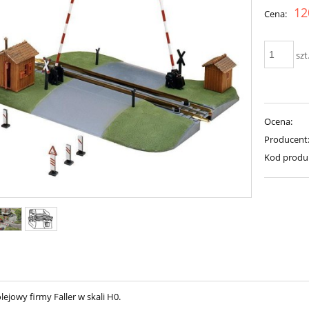
Cena nie zawiera ewent
12
Cena:
płatności
szt
Ocena:
Producent
Kod produ
lejowy firmy Faller w skali H0.