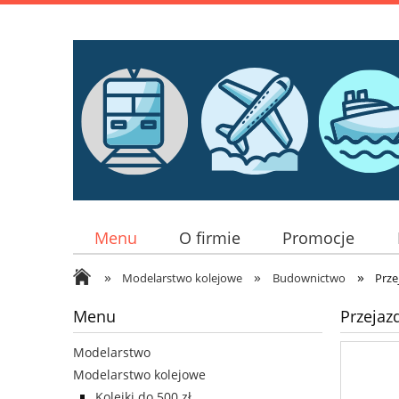
Menu
O firmie
Promocje
»
»
»
Modelarstwo kolejowe
Budownictwo
Prze
Menu
Przejaz
Modelarstwo
Modelarstwo kolejowe
Kolejki do 500 zł